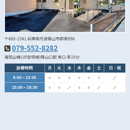
〒669-2341 兵庫県丹波篠山市郡家896
079-552-8282
福知山線(JR宝塚線)篠山口駅 東口 車10分
診療時間
月
火
水
木
金
土
日・祝
9:00～12:00
○
○
○
○
○
○
／
15:00～18:30
○
○
／
○
○
／
／