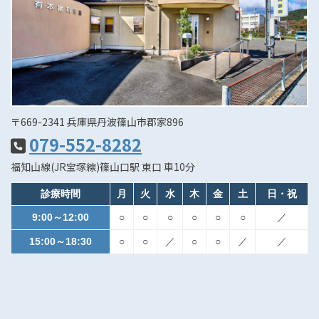
〒669-2341 兵庫県丹波篠山市郡家896
079-552-8282
福知山線(JR宝塚線)篠山口駅 東口 車10分
診療時間
月
火
水
木
金
土
日・祝
9:00～12:00
○
○
○
○
○
○
／
15:00～18:30
○
○
／
○
○
／
／