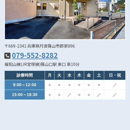
〒669-2341 兵庫県丹波篠山市郡家896
079-552-8282
福知山線(JR宝塚線)篠山口駅 東口 車10分
診療時間
月
火
水
木
金
土
日・祝
9:00～12:00
○
○
○
○
○
○
／
15:00～18:30
○
○
／
○
○
／
／